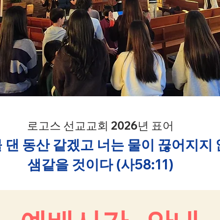
로고스 선교교회 2026년 표어
물 댄 동산 같겠고 너는 물이 끊어지지
샘같을 것이다 (사58:11)