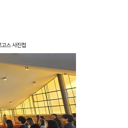
로고스 사진첩
h