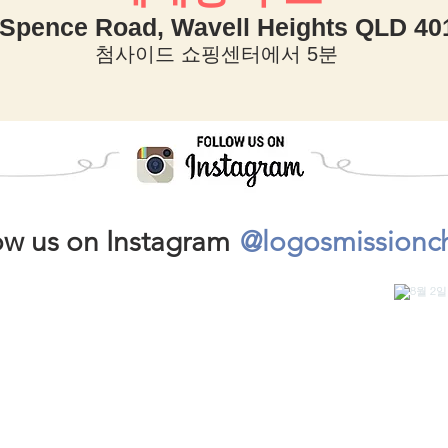
 Spence Road, Wavell Heights QLD 40
첨사이드 쇼핑센터에서 5분
@logosmissionc
ow us on Instagram