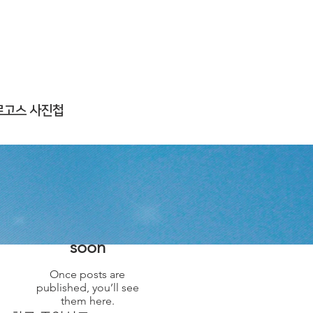
로고스 사진첩
추천 게시물
Check back
soon
Once posts are
published, you’ll see
them here.